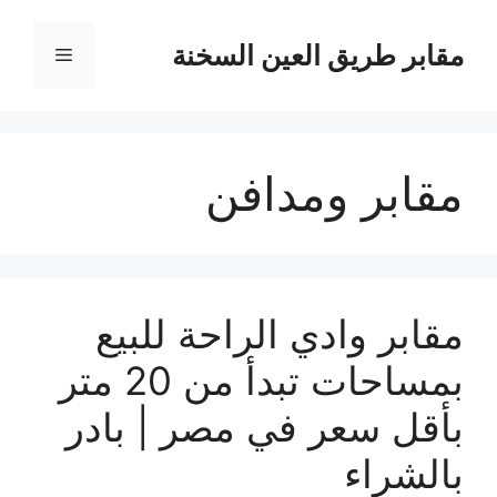
نتقل
لى
مقابر طريق العين السخنة
القائمة
لمحتوى
مقابر ومدافن
مقابر وادي الراحة للبيع
بمساحات تبدأ من 20 متر
بأقل سعر في مصر | بادر
بالشراء