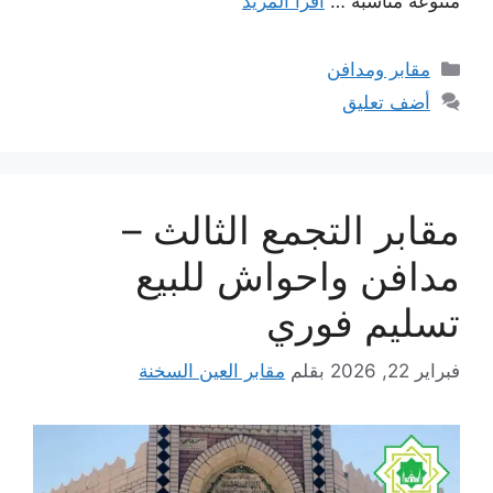
متنوعة مناسبة …
اقرأ المزيد
التصنيفات
مقابر ومدافن
أضف تعليق
مقابر التجمع الثالث –
مدافن واحواش للبيع
تسليم فوري
فبراير 22, 2026
بقلم
مقابر العين السخنة